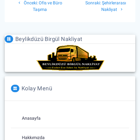
Önceki
Sonraki
Önceki:
Ofis ve Büro
Sonraki:
Şehirlerarası
gezinmesi
yazı:
yazı:
Taşıma
Nakliyat
Beylikdüzü Birgül Nakliyat
Kolay Menü
Anasayfa
Hakkımızda