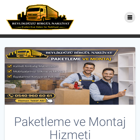
Skip
Paketleme ve Montaj
to
content
İstanbul Nakliye Firması
Paketleme ve Montaj
Hizmeti