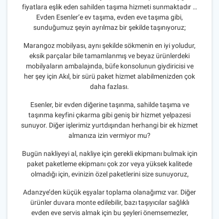
fiyatlara eşlik eden sahilden taşıma hizmeti sunmaktadır …
Evden Esenler’e ev taşıma, evden eve taşıma gibi,
sunduğumuz şeyin ayrılmaz bir şekilde taşınıyoruz;
Marangoz mobilyası, aynı şekilde sökmenin en iyi yoludur,
eksik parçalar bile tamamlanmış ve beyaz ürünlerdeki
mobilyaların ambalajında, büfe konsolunun giydiricisi ve
her şey için Akıl, bir sürü paket hizmet alabilmenizden çok
daha fazlası.
Esenler, bir evden diğerine taşınma, sahilde taşıma ve
taşınma keyfini çıkarma gibi geniş bir hizmet yelpazesi
sunuyor. Diğer işlerimiz yurtdışından herhangi bir ek hizmet
almanıza izin vermiyor mu?
Bugün nakliyeyi al, nakliye için gerekli ekipmanı bulmak için
paket paketleme ekipmanı çok zor veya yüksek kalitede
olmadığı için, evinizin özel paketlerini size sunuyoruz,
Adanzye’den küçük eşyalar toplama olanağımız var. Diğer
ürünler duvara monte edilebilir, bazı taşıyıcılar sağlıklı
evden eve servis almak için bu şeyleri önemsemezler,