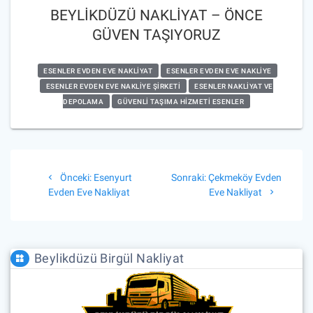
BEYLİKDÜZÜ NAKLİYAT – ÖNCE
GÜVEN TAŞIYORUZ
ESENLER EVDEN EVE NAKLIYAT
ESENLER EVDEN EVE NAKLIYE
ESENLER EVDEN EVE NAKLIYE ŞIRKETI
ESENLER NAKLIYAT VE
DEPOLAMA
GÜVENLI TAŞIMA HIZMETI ESENLER
Yazı
Önceki
Sonraki
Önceki:
Esenyurt
Sonraki:
Çekmeköy Evden
gezinmesi
yazı:
yazı:
Evden Eve Nakliyat
Eve Nakliyat
Beylikdüzü Birgül Nakliyat