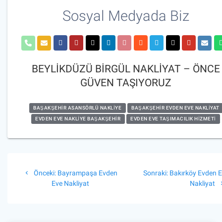
Sosyal Medyada Biz
BEYLİKDÜZÜ BİRGÜL NAKLİYAT – ÖNCE
GÜVEN TAŞIYORUZ
BAŞAKŞEHIR ASANSÖRLÜ NAKLIYE
BAŞAKŞEHIR EVDEN EVE NAKLIYAT
EVDEN EVE NAKLIYE BAŞAKŞEHIR
EVDEN EVE TAŞIMACILIK HIZMETI
Yazı
Önceki
Sonraki
Önceki:
Bayrampaşa Evden
Sonraki:
Bakırköy Evden 
gezinmesi
yazı:
yazı:
Eve Nakliyat
Nakliyat