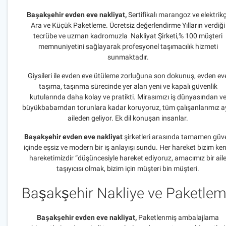
B
aşakşehir evden eve nakliyat,
Sertifikalı marangoz ve elektrik
Ara ve Küçük Paketleme. Ücretsiz değerlendirme Yılların verdiği
tecrübe ve uzman kadromuzla Nakliyat Şirketi,% 100 müşteri
memnuniyetini sağlayarak profesyonel taşımacılık hizmeti
sunmaktadır.
Giysileri ile evden eve ütüleme zorluğuna son dokunuş, evden ev
taşıma, taşınma sürecinde yer alan yeni ve kapalı güvenlik
kutularında daha kolay ve pratikti. Mirasımızı iş dünyasından v
büyükbabamdan torunlara kadar koruyoruz, tüm çalışanlarımız a
aileden geliyor. Ek dil konuşan insanlar.
Başakşehir evden eve nakliyat
şirketleri arasında tamamen güv
içinde eşsiz ve modern bir iş anlayışı sundu. Her hareket bizim ke
hareketimizdir “düşüncesiyle hareket ediyoruz, amacımız bir ail
taşıyıcısı olmak, bizim için müşteri bin müşteri.
Başakşehir Nakliye ve Paketle
B
aşakşehir evden eve nakliyat,
Paketlenmiş ambalajlama