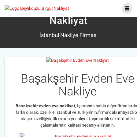
Skip
Başakşehir Evden Eve
to
content
Nakliyat
İstanbul Nakliye Firması
Başakşehir Evden Eve
Nakliye
B
aşakşehir evden eve nakliyat,
İş tarzına sahip diğer firmalard
farklı olarak, özellikle İstanbul ve Türkiye’nin.firma’daki imtiyazlı b
ulaşım özelliğiyle ilk sırada yer alıyor taşımacılık sektöründeki
çalışmalarının kalitesi nedeniyle listenin.