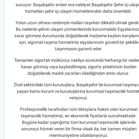
sunuyor. Başakşehir evden eve nakliyat Başakşehir Şehir içi ulaş
hizmetleri şehir içi ulaşım hizmetlerinden daha önemlidir.
Yolun uzun olması nedeniyle malları taşırken dikkatli olmak gereki
Bu nedenle şehrin ulaşım yöntemlerinde korunmalıdır.Eşyalarınız
zarar görmesi durumunda doğabilecek malzeme kaybını karşıla
için, sigortalı taşıma hizmetimiz eşyalarınızın güvenli bir şekilde
taşınmasını garanti eder.
Tamamen sigortalı mülkünüz nakliye sürecinde herhangi bir nede
hasar görmüş veya kaybedilmişse, sigorta şirketinizin bizden
doğabilecek maddi zararları ödediğinden emin oluruz.
Özel sektördeki tüm kuruluşlara, Başakşehir’de kurumsal taşımacı
yapan kamu kurum ve kuruluşlarına kurumsal taşımacılık hizmet
veriyoruz.
Profesyonellik tarafından tüm detaylara hakim olan kurumsal
taşımacılık hizmetimiz, en ekonomik fiyatlarla sunulmaktadır.
Bugüne kadar yaptığımız tüm kurumsal taşımacılık işlerinde
sorunsuz hizmet veren bir firma olsak da, her zaman müşteri
memnuniyetine odaklanıyoruz.