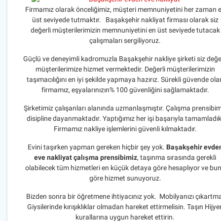
Firmamız olarak önceliğimiz, müşteri memnuniyetini her zaman 
üst seviyede tutmaktır. Başakşehir nakliyat firması olarak siz
değerli müşterilerimizin memnuniyetini en üst seviyede tutacak
çalışmaları sergiliyoruz.
Güçlü ve deneyimli kadromuzla Başakşehir nakliye şirketi siz değer
müşterilerimize hizmet vermektedir. Değerli müşterilerimizin
taşımacılığını en iyi şekilde yapmaya hazırız. Sürekli güvende ola
firmamız, eşyalarınızın% 100 güvenliğini sağlamaktadır.
Şirketimiz çalışanları alanında uzmanlaşmıştır. Çalışma prensibim
disipline dayanmaktadır. Yaptığımız her işi başarıyla tamamladık
Firmamız nakliye işlemlerini güvenli kılmaktadır.
Evini taşırken yapman gereken hiçbir şey yok.
Başakşehir evde
eve nakliyat çalışma prensibimiz
, taşınma sırasında gerekli
olabilecek tüm hizmetleri en küçük detaya göre hesaplıyor ve bu
göre hizmet sunuyoruz.
Bizden sonra bir öğretmene ihtiyacınız yok. Mobilyanızı çıkartm
Giysilerinde kırışıklıklar olmadan hareket ettirmelisin. Taşın Hijye
kurallarına uygun hareket ettirin.