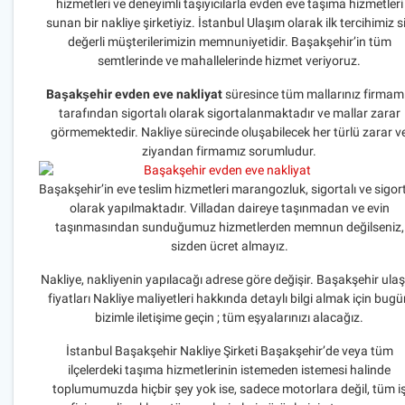
hizmetleri ve deneyimli taşıyıcılarla evden eve taşıma hizmetleri
sunan bir nakliye şirketiyiz. İstanbul Ulaşım olarak ilk tercihimiz s
değerli müşterilerimizin memnuniyetidir. Başakşehir’in tüm
semtlerinde ve mahallelerinde hizmet veriyoruz.
Başakşehir evden eve nakliyat
süresince tüm mallarınız firmam
tarafından sigortalı olarak sigortalanmaktadır ve mallar zarar
görmemektedir. Nakliye sürecinde oluşabilecek her türlü zarar v
ziyandan firmamız sorumludur.
Başakşehir’in eve teslim hizmetleri marangozluk, sigortalı ve sigort
olarak yapılmaktadır. Villadan daireye taşınmadan ve evin
taşınmasından sunduğumuz hizmetlerden memnun değilseniz,
sizden ücret almayız.
Nakliye, nakliyenin yapılacağı adrese göre değişir. Başakşehir ula
fiyatları Nakliye maliyetleri hakkında detaylı bilgi almak için bug
bizimle iletişime geçin ; tüm eşyalarınızı alacağız.
İstanbul Başakşehir Nakliye Şirketi Başakşehir’de veya tüm
ilçelerdeki taşıma hizmetlerinin istemeden istemesi halinde
toplumumuzda hiçbir şey yok ise, sadece motorlara değil, tüm i