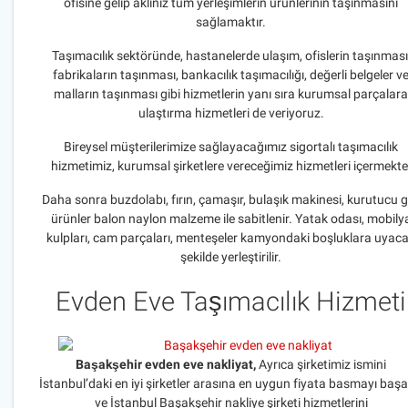
ofisine gelip aklınız tüm yerleşimlerin ürünlerinin taşınmasını
sağlamaktır.
Taşımacılık sektöründe, hastanelerde ulaşım, ofislerin taşınması
fabrikaların taşınması, bankacılık taşımacılığı, değerli belgeler v
malların taşınması gibi hizmetlerin yanı sıra kurumsal parçalara
ulaştırma hizmetleri de veriyoruz.
Bireysel müşterilerimize sağlayacağımız sigortalı taşımacılık
hizmetimiz, kurumsal şirketlere vereceğimiz hizmetleri içermekte
Daha sonra buzdolabı, fırın, çamaşır, bulaşık makinesi, kurutucu g
ürünler balon naylon malzeme ile sabitlenir. Yatak odası, mobily
kulpları, cam parçaları, menteşeler kamyondaki boşluklara uyac
şekilde yerleştirilir.
Evden Eve Taşımacılık Hizmeti
B
aşakşehir evden eve nakliyat,
Ayrıca şirketimiz ismini
İstanbul’daki en iyi şirketler arasına en uygun fiyata basmayı başa
ve İstanbul Başakşehir nakliye şirketi hizmetlerini