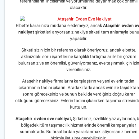
referanslarını incelemek ve yorumlarına dayanmak çok önemli
olacaktır.
Elbette kararınıza müdahale edemeyiz, ancak
Ataşehir evden e
nakliyat
şirketleri arıyorsanız nakliye şirketi tam anlamıyla bun
yapabilir.
Şirketi sizin için bir referans olarak öneriyoruz, ancak elbette,
aklınızdaki soru işaretlerine karşılıklı tartışmalar ile bir çözüm
bulursanız ve en önemlisi, güveniyorsanız, eve taşınmak için izi
verebilirsiniz.
Ataşehir nakliye firmalarını karşılaştırın ve yeni evlerin tadını
çıkarmanın tadını çıkarın. Aradaki farkı ancak evinize taşıdıktan
sonra göreceksiniz ve bunun belki de verdiğiniz doğru karar
olduğunu göreceksiniz. Evlerin tadını çıkarırken taşınma stresind
kurtulun.
Ataşehir evden eve nakliyat,
Şirketimiz, özellikle yaz aylarında, 
bölgedeki tüm taşımacılık hizmetlerinde önemli kampanyalar
sunmaktadır. Bu fırsatlardan yararlanmak istiyorsanız hemen
bizimle iletişime geçebilirsiniz.