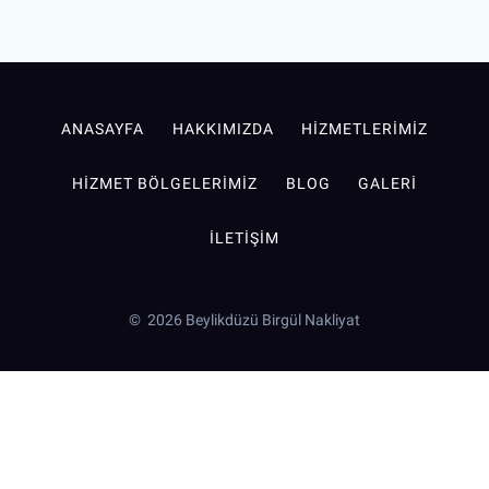
ANASAYFA
HAKKIMIZDA
HIZMETLERIMIZ
HIZMET BÖLGELERIMIZ
BLOG
GALERI
İLETIŞIM
© 2026 Beylikdüzü Birgül Nakliyat