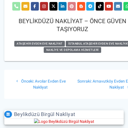
BEYLİKDÜZÜ NAKLİYAT – ÖNCE GÜVEN
TAŞIYORUZ
ATAŞEHIR EVDEN EVE NAKLIYAT
İSTANBUL ATAŞEHIR EVDEN EVE NAKLIYA
NAKLIYE VE DEPOLAMA HIZMETLERI
Yazı
Önceki
Sonraki
Önceki:
Avcılar Evden Eve
Sonraki:
Arnavutköy Evden 
gezinmesi
yazı:
yazı:
Nakliyat
Nakliyat
Beylikdüzü Birgül Nakliyat